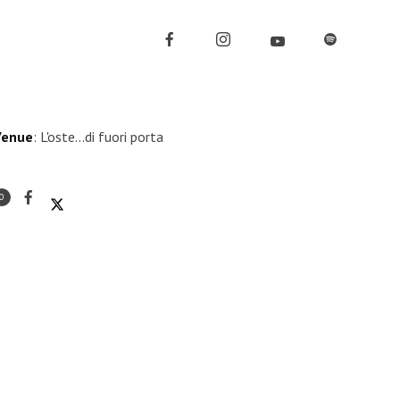
Venue
: L'oste...di fuori porta
0